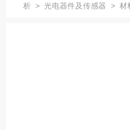
析
>
光电器件及传感器
> 材
测试_晶体取向分析