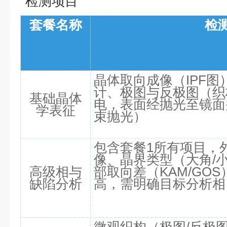
检测项目
套餐名称
检
晶体取向成像（IPF图
计、极图与反极图（织
基础晶体
电，表面经抛光至镜面
学表征
束抛光）
包含套餐1所有项目，
像、晶界类型（大角/
高级相与
部取向差（KAM/GO
缺陷分析
高，需明确目标分析相