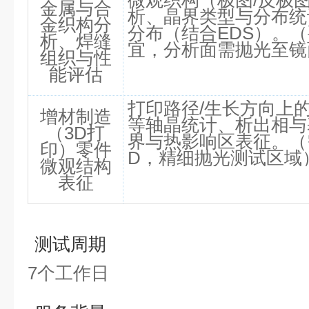
微观织构（极图/反极
金属与合
析、晶界类型与分布统
金织构分
分布（结合EDS）。
析、焊缝
宜，分析面需抛光至镜
组织与性
能评估
打印路径/生长方向上
增材制造
等轴晶统计、析出相与
（3D打
界与热影响区表征。（
印）零件
D，精细抛光测试区域
微观结构
表征
测试周期
7个工作日