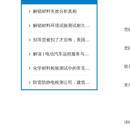
解锁材料失效分析真相
解锁材料环境试验测试耐久性密码
您
别等货被扣了才后悔，美国CPSC电子申报避坑手册来了
您
解读 | 电动汽车远程服务与管理系统主要安全风险及控制要点
联
化学材料检验测试中的常见干扰因素及排除策略
防雷防静电检测公司，建筑物/机房/加油站防雷年检报告
常
详