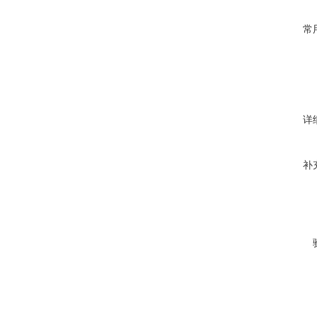
常
详
补