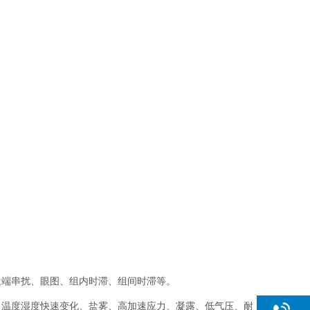
近端串扰、眼图、组内时滞、组间时滞等。
、温度湿度快速变化、盐雾、⾼加速应力、凝露、低⽓压、耐