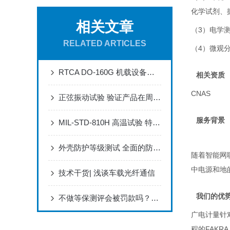
化学试剂、
相关文章
（
3
）电学
RELATED ARTICLES
（
4
）微观
RTCA DO-160G 机载设备环境试验 严苛环境适应性全面验证
相关资质
CNAS
正弦振动试验 验证产品在周期性振动下的结构可靠性
服务背景
MIL-STD-810H 高温试验 特殊装备高温环境适应性评估
外壳防护等级测试 全面的防尘防水认证检测
随着智能网
中电源和地
技术干货| 浅谈车载光纤通信
我们的优
不做等保测评会被罚款吗？企业网络安全合规风险解读
广电计量针
程的
FAKRA