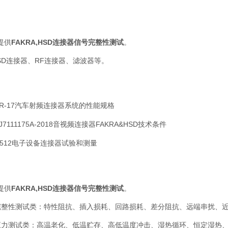
提供
FAKRA,HSD连接器信号完整性测试
。
SD
连接器、
RF
连接器、滤波器等。
R-17
汽车射频连接器系统的性能规格
J7111175A-2018
⾳视频连接器
FAKRA&HSD
技术条件
512
电子设备连接器试验和测量
提供
FAKRA,HSD连接器信号完整性测试
。
完整性测试类：特性阻抗、插入损耗、回路损耗、差分阻抗、远端串扰、
应力测试类：⾼温⽼化、低温贮存、⾼低温度冲击、湿热循环、恒定湿热