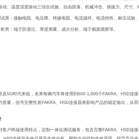
振动、温度湿度振动三综合试验、⾃由跌落、机械冲击、插拔力、尺寸、
测试类：接触电阻、电压降、绝缘电阻、电流循环、电流特性、耐压试验
分析类：端⼦防退位、厚度测量、成分分析、端⼦截⾯观察等。
联及
5G
时代来临，未来每辆汽车将使⽤到
600-1,000
个
FAKRA
、
HSD
连接
的质量，信号完整性差
FAKRA
、
HSD
连接器将影响产品的稳定输出，从而
势
对客户终端使用特点，定制⼀体化测试服务，包含完整
FAKRA
、
HSD
连接
、
HSD
连接器失效品展开失效分析，帮助企业找到失效原因，指导产品改