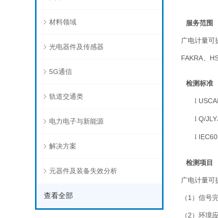
材料领域
服务范围
广电计量可
光电器件及传感器
FAKRA
、
H
5G通信
检测标准
轨道交通类
USCA
l
Q/JLY
l
电力电子与新能源
IEC60
l
解决方案
检测项目
元器件及装备失效分析
广电计量可
查看全部
（
1
）信号
（
2
）环境