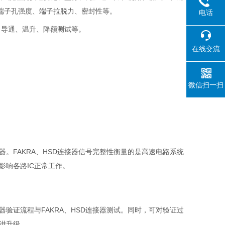
端子孔强度、端子拉脱力、密封性等。
电话
、导通、温升、降额测试等。
在线交流
微信扫一扫
器。
FAKRA
、
HSD
连接器信号完整性衡量的是⾼速电路系统
影响各路
IC
正常⼯作。
器验证流程与
FAKRA
、
HSD
连接器测试。同时，可对验证过
进升级。