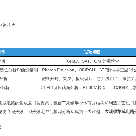
电路芯片
类型
试验项⽬
分析
X-Ray、SAT、OM 外观检查
性定位分析
IV曲线量测、Photon Emission、OBIRCH、ATE测试与三温(
分析
塑料开封、去层、板级切片、芯片级切片、推拉⼒
微分析
DB FIB切片截⾯分析、FESEM检查、 EDS微区元
集成电路的集成度
日
益提
⾼
，也使
车
规级半导体
芯
片
结构和制造
工
艺也
日
路更容易失效，但失效定位与根源分析却成为
一大
难题
。
大规模集成电路
势