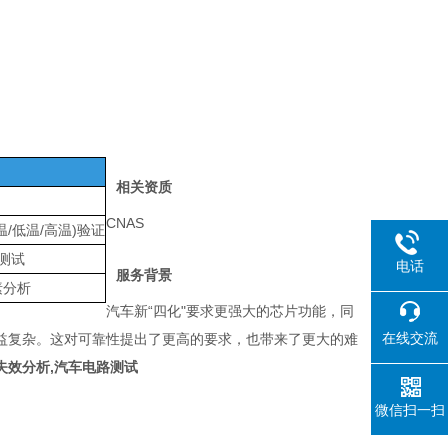
相关资质
CNAS
常温/低温/高温)验证
测试
电话
服务背景
素分析
汽
车
新
“
四化
"
要求更强
大
的芯
片
功能，同
在线交流
益复杂。
这对可靠性提出了更
高
的要求，也带来了更
大
的难
失效分析,汽车电路测试
微信扫一扫