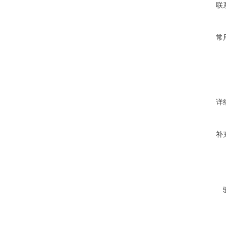
联
常
详
补