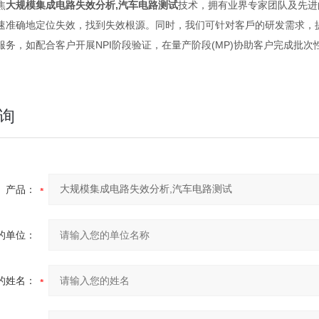
焦
大规模集成电路失效分析,汽车电路测试
技术，拥有业界专家团队及先进
速准确地定位失效，找到失效根源。同时，我们可针对客
⼾
的研发需求，
服务，如配合客户
开展
NPI
阶段验证，在量产阶段
(MP)
协助客
户
完成批次
询
产品：
的单位：
的姓名：