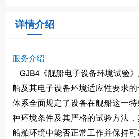
详情介绍
服务介绍
GJB4《舰船电子设备环境试验
船及其电子设备环境适应性要求的
体系全面规定了设备在舰船这一特
种环境条件及其严格的试验方法，
船舶环境中能否正常工作并保持可