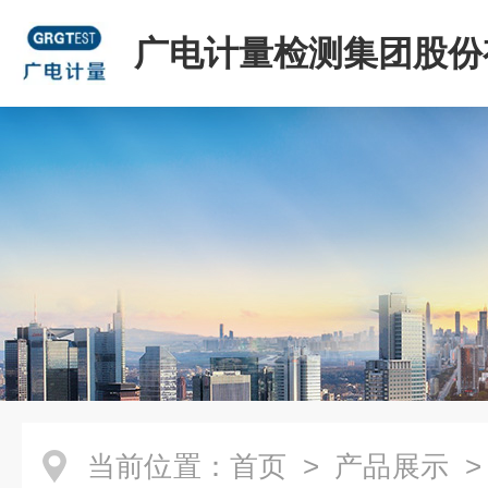
广电计量检测集团股份
司
当前位置：
首页
>
产品展示