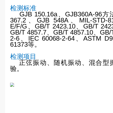
检测标准
GJB 150.16a、GJB360A-96
367.2、GJB 548A、MIL-STD-8
E/F/G、GB/T 2423.10、GB/T 242
GB/T 4857.7、GB/T 4857.10、GB/T
2-6、IEC 60068-2-64、ASTM D
61373等。
检测项目
正弦振动、随机振动、混合型
验。