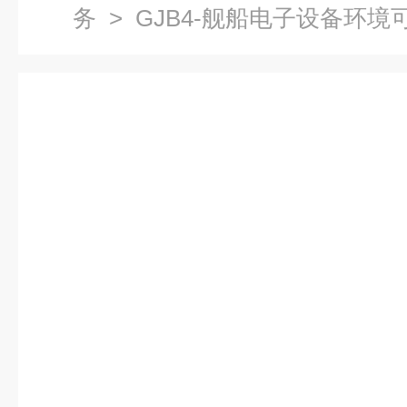
务
> GJB4-舰船电子设备环