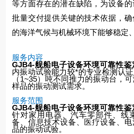
等方面存在的潜在缺陷，为设备的
批量交付提供关键的技术依据，确
的海洋气候与机械环境下能够稳定
服务内容
GJB4-舰船电子设备环境可靠性
内振动试验能力较*的专业检测认
（1~35）吨不同推力的振动台，
样品的振动测试需求。
服务范围
GJB4-舰船电子设备环境可靠性
针对家用电器、汽车零部件、线
备、信息技术设备、医疗设备、电
品的振动试验。