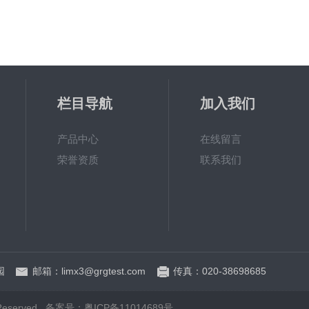
栏目导航
加入我们
产品中心
在线留言
荣誉资质
联系我们
园
邮箱：limx3@grgtest.com
传真：020-38698685
served.
备案号：粤ICP备11014689号