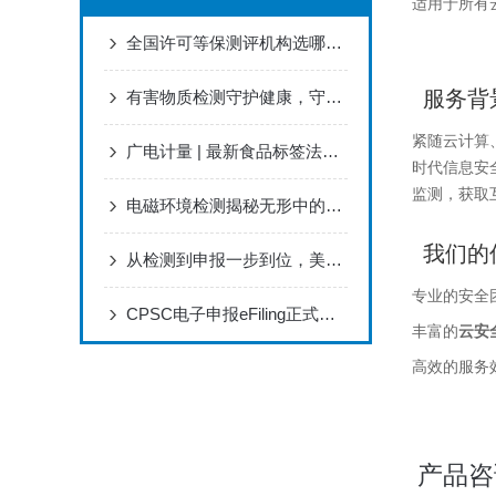
适用于所有
全国许可等保测评机构选哪家｜广电计量专业靠谱
服务背
有害物质检测守护健康，守护环境新举措
紧随云计算、
广电计量 | 最新食品标签法规及标准详解
时代信息安
监测，获取
电磁环境检测揭秘无形中的幕后守护者
我们的
从检测到申报一步到位，美国CPSC合规这样做最省心
专业的安全
CPSC电子申报eFiling正式由“自愿试点“转为“强制执行
丰富的
云安
高效的服务
产品咨