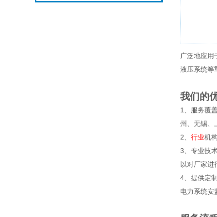
⼴泛地应⽤
液压系统等
我们的
1、服务覆
州、无锡、
2、
行业
机
3、专业技
以对厂家进
4、提供定
电力系统安