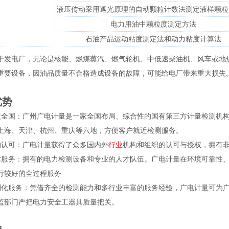
液压传动采用遮光原理的⾃动颗粒计数法测定液样颗粒
电力用油中颗粒度测定⽅法
⽯油产品运动粘度测定法和动力粘度计算法
于发电厂，无论是核能、燃煤蒸汽、燃⽓轮机、中低速柴油机、风车或地
重要设备，因油品质量不合格造成设备的故障，可能给电厂带来重大损失
优势
盖全国：广州广电计量是一家全国布局、综合性的国有第三方计量检测机
上海、天津、杭州、重庆等六地，方便客户就近检测服务。
构认可：广电计量获得了众多国内外
行业
机构和组织的认可与授权，拥有
术服务：拥有的电力检测设备和专业的人才队伍。广电计量在环境可靠性
行较好的全过程服务
制化服务：凭借齐全的检测能力和多行业丰富的服务经验，广电计量可为
监部门严把电力安全⼯器具质量把关。