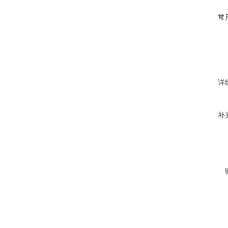
常
详
补