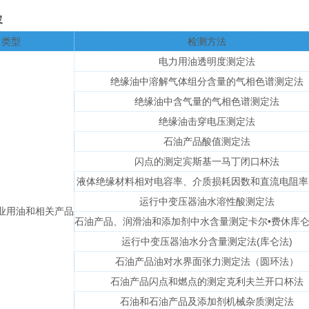
容
类型
检测方法
电力⽤油透明度测定法
绝缘油中溶解气体组分含量的气相⾊谱测定法
绝缘油中含气量的气相⾊谱测定法
绝缘油击穿电压测定法
石油产品酸值测定法
闪点的测定宾斯基⼀马丁闭口杯法
液体绝缘材料相对电容率、介质损耗因数和直流电阻率
运行中变压器油⽔溶性酸测定法
业用油和相关产品
⽯油产品、润滑油和添加剂中水含量测定卡尔•费休库
运⾏中变压器油水分含量测定法(库仑法)
⽯油产品油对水界⾯张力测定法（圆环法）
⽯油产品闪点和燃点的测定克利夫兰开口杯法
⽯油和⽯油产品及添加剂机械杂质测定法