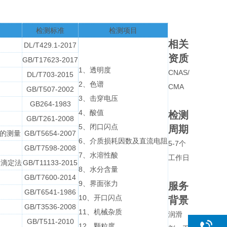
检测标准
检测项目
相关
DL/T429.1-2017
资质
GB/T17623-2017
1、透明度
CNAS/
DL/T703-2015
2、色谱
CMA
GB/T507-2002
3、击穿电压
GB264-1983
4、酸值
检测
GB/T261-2008
5、闭口闪点
周期
的测量
GB/T5654-2007
6、介质损耗因数及直流电阻
5-7个
GB/T7598-2008
7、水溶性酸
工作日
仑滴定法
GB/T11133-2015
8、水分含量
GB/T7600-2014
9、界⾯张力
服务
GB/T6541-1986
10、开口闪点
背景
GB/T3536-2008
11、机械杂质
润滑
GB/T511-2010
12、颗粒度