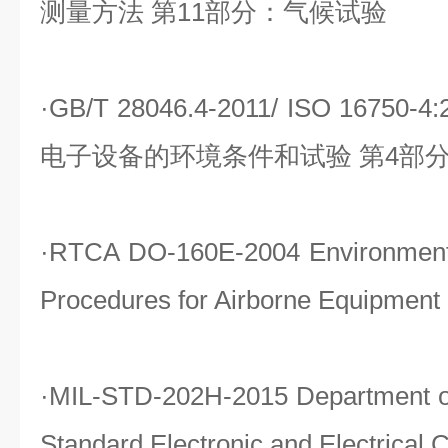
测量方法 第11部分：气候试验
·
GB/T 28046.4-2011/ ISO 167
电子设备的环境条件和试验 第4部
·
RTCA DO-160E-2004 Environmenta
Procedures for Airborne Equipment
·
MIL-STD-202H-2015 Department o
Standard Electronic and Electrical