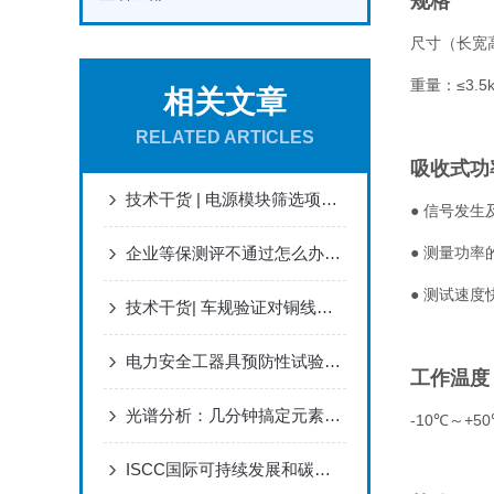
规格
尺寸（长宽高
重量：≤3.5k
相关文章
RELATED ARTICLES
吸收式功
技术干货 | 电源模块筛选项目之电性能检测
● 信号发生及
企业等保测评不通过怎么办？一文读懂整改关键点
● 测量功率
● 测试速度
技术干货| 车规验证对铜线的可靠性要求
电力安全工器具预防性试验，绝缘鞋/手套/验电器/接地线检测机构
工作温度
光谱分析：几分钟搞定元素成分的高效利器
-10℃～+5
ISCC国际可持续发展和碳认证对不同群体的好处