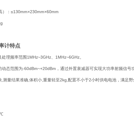
）：≤130mm×230mm×60mm
g
率计
特点
处理频率范围1MHz~3GHz、1MHz~6GHz。
的动态范围为-60dBm~+20dBm，通过外置衰减器可实现大功率射频信号功率测
快,测量结果准确,体积小,重量轻至2kg,配置不小于2小时供电电池，满足
0℃