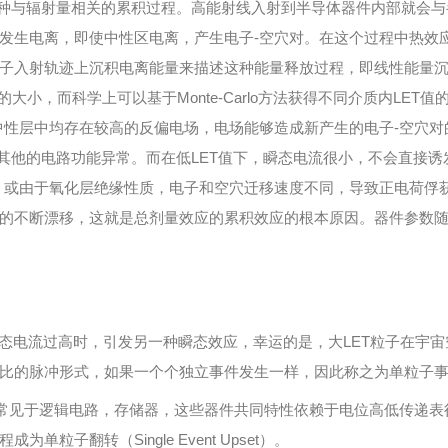
与辐射量相关的累积过程。高能射线入射到半导体器件内部就会与半
发生电离，即使中性区电离，产生电子-空穴对。在这个过程中热效
上沉积电离能量来描述这种能量释放过程，即线性能量沉积值（LET-Linea
大小，而科学上可以基于Monte-Carlo方法获得不同介质内LET
中性层中均存在较高的反偏电场，电场能够造成新产生的电子-空穴
其他的电路功能异常。而在低LET值下，瞬态电流很小，不会直接诱
俘获，或由于氧化层绝缘性质，电子和空穴迁移速度不同，导致正电荷
的不断漂移，这就是总剂量效应的累积效应的根本原因。器件参数
电流过高时，引发另一种瞬态效应，幸运的是，大LET粒子在宇宙
比的脉冲形式，如果一个个独立事件发生一样，因此称之为单粒子
见于逻辑电路，存储器，这些器件共同特性依赖于电位高低传递表征
子翻转（Single Event Upset）。