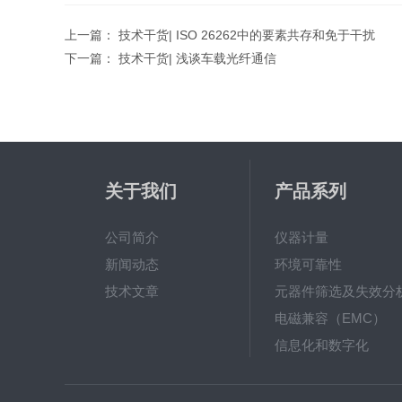
上一篇：
技术干货| ISO 26262中的要素共存和免于干扰
下一篇：
技术干货| 浅谈车载光纤通信
关于我们
产品系列
公司简介
仪器计量
新闻动态
环境可靠性
技术文章
元器件筛选及失效分
电磁兼容（EMC）
信息化和数字化
电子电器
汽车整车与零部件检