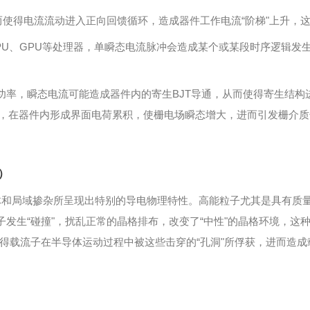
流动进入正向回馈循环，造成器件工作电流“阶梯"上升，这个效应称为单粒
PU、GPU等处理器，单瞬态电流脉冲会造成某个或某段时序逻辑发
率，瞬态电流可能造成器件内的寄生BJT导通，从而使得寄生结构
穿透栅极，在器件内形成界面电荷累积，使栅电场瞬态增大，进而引发栅介质击穿，
s）
以晶体和局域掺杂所呈现出特别的导电物理特性。高能粒子尤其是具有
子发生“碰撞"，扰乱正常的晶格排布，改变了“中性"的晶格环境，这
得载流子在半导体运动过程中被这些击穿的“孔洞"所俘获，进而造成