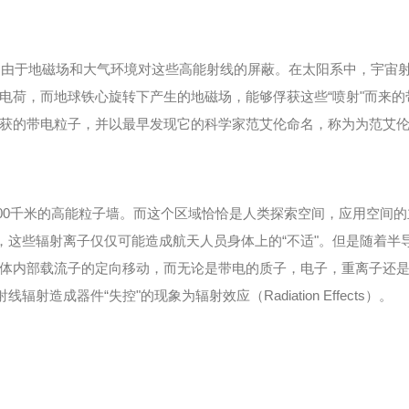
于地磁场和大气环境对这些高能射线的屏蔽。在太阳系中，宇宙射
电荷，而地球铁心旋转下产生的地磁场，能够俘获这些“喷射"而来
子，并以最早发现它的科学家范艾伦命名，称为为范艾伦辐射带(Van All
0千米的高能粒子墙。而这个区域恰恰是人类探索空间，应用空间的
前，这些辐射离子仅仅可能造成航天人员身体上的“不适"。但是随着
体内部载流子的定向移动，而无论是带电的质子，电子，重离子还
造成器件“失控"的现象为辐射效应（Radiation Effects）。