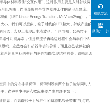
导体材料发生“交互作用"，这种作用主要是入射射线将
应可以忽略，而明显影响半导体器件工作的是电离效应。
在线交流
r Energy Transfer，MeV cm2/mg），工
值的大小。我们可以想象，粒子射线的LET越大，射线产生的
微信扫一扫
对的分离，宏观上表现出电流波动。可想而知，如果粒子
发器件功能异常，但是载流子再输运过程中会与器件中Si
俘获累积。这些都会引起器件功能异常，而且这些被俘获的
随着总剂量累积的变化与器件功能实现结构有关，篇幅原因
空间中的分布非常稀薄，稀薄到没有两个粒子能够同时入
事件，这种单事件瞬态效应主要产生的影响如下：
信息，而高能粒子射线产生的瞬态电流会带来“节点"电