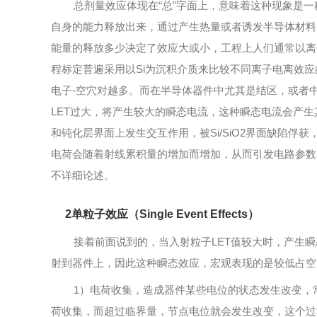
总剂量效应体现在“总"字面上，意味着这种现象是一种
自身的能力释放出来，通过产生热量或者诱发半导体材料
能量的释放多少决定了效应大或小，工程上人们通常以离子入射轨迹
程标定普遍采用以Si为沉积介质来比较不同离子电离效应的
电子-空穴对越多。而在半导体器件中尤其是结区，或者
LET过大，将产生较大的瞬态电流，这种瞬态电流会产生
和钝化层界面上发生交互作用，被Si/SiO2界面缺陷
电荷会随着射线累积量的增加而增加，从而引发电路参数
不详细论述。
2单粒子效应（Single Event Effects）
接着前面说到的，当入射粒子LET值较大时，产生瞬态
射到器件上，因此这种瞬态效应，宏观表现的是较低占空
1）电荷收集，造成器件某些电位的状态发生改变，常
荷收集，而超过临界量，节点电位就会发生改变，这个过程成为单粒