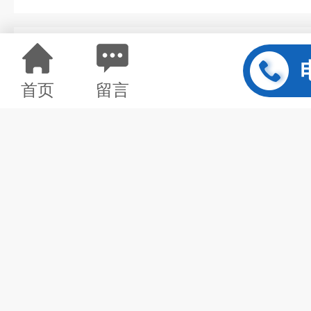
详情介绍
首页
留言
服务介绍
ISO 4892《塑料 实验室光源
的材料光老化测试标准，其氙灯老
太阳辐射，再现材料在使用环境中
该测试采用氙弧灯作为光源，通
度、相对湿度和喷淋周期，综合模