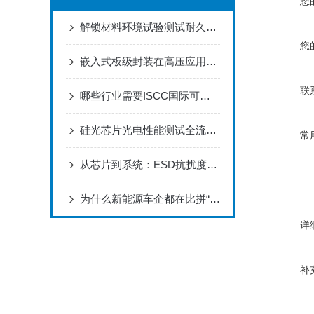
您
解锁材料环境试验测试耐久性密码
您
嵌入式板级封装在高压应用中的新挑战—微区缺陷造成的局部放电
联
哪些行业需要ISCC国际可持续发展和碳认证？
硅光芯片光电性能测试全流程详解
常
从芯片到系统：ESD抗扰度测试与整改实例
为什么新能源车企都在比拼“热管理”？
详
补