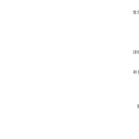
常
详
补