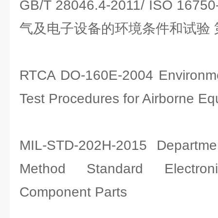
GB/T 28046.4-2011/ ISO 16
气及电子设备的环境条件和试验 
RTCA DO-160E-2004 Environmen
Test Procedures for Airborne E
MIL-STD-202H-2015 Departme
Method Standard Electron
Component Parts