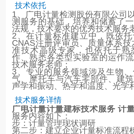
技术依托
1、广电计量检测股份有限公司
测服务的基础，培养和储蓄了一
法规，技术要求的优秀技术服务
2、在计量标准建立中，既依托
CNAS注册评审员、质量体系技
准技术高级专家，也依托于熟
作、熟悉各类型实验室的运作流
技术服务老师；
3、专业的服务领域涉及生物、
气、摩托车与汽车零部件、建筑
声学和振动、热学和温度、光学
技术服务详情
广电计量计量建标技术服务 计
服务内容如下：
步：计量管理现状调研
第二步：建立企业计量标准流程