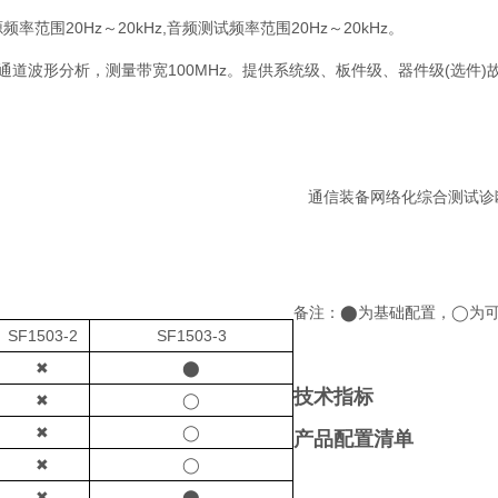
频率范围20Hz～20kHz,音频测试频率范围20Hz～20kHz。
持2通道波形分析，测量带宽100MHz。提供系统级、板件级、器件级(选件
备注：⬤为基础配置，◯为可
SF1503-2
SF1503-3
✖
⬤
技术指标
✖
◯
✖
◯
产品配置清单
✖
◯
✖
⬤