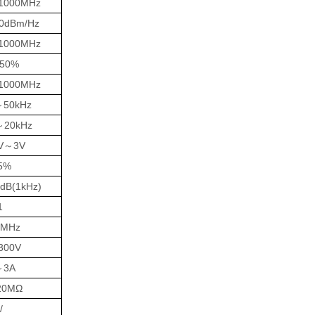
1000MHz
0dBm/Hz
1000MHz
50%
1000MHz
～50kHz
～20kHz
V～3V
5%
dB(1kHz)
1
0MHz
300V
～3A
20MΩ
/