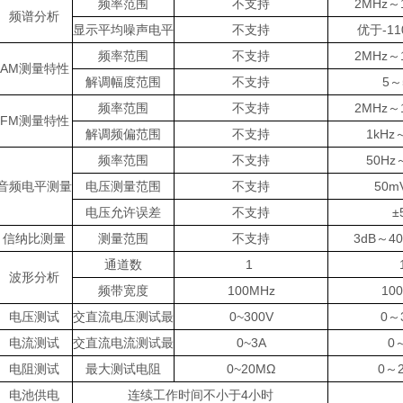
频率范围
不支持
2MHz～
频谱分析
显示平均噪声电平
不支持
优于-11
频率范围
不支持
2MHz～
AM测量特性
解调幅度范围
不支持
5～
频率范围
不支持
2MHz～
FM测量特性
解调频偏范围
不支持
1kHz
频率范围
不支持
50Hz
音频电平测量
电压测量范围
不支持
50m
电压允许误差
不支持
±
信纳比测量
测量范围
不支持
3dB～40
通道数
1
波形分析
频带宽度
100MHz
10
电压测试
交直流电压测试最
0~300V
0～
电流测试
交直流电流测试最
0~3A
0
电阻测试
最大测试电阻
0~20MΩ
0～
电池供电
连续工作时间不小于4小时