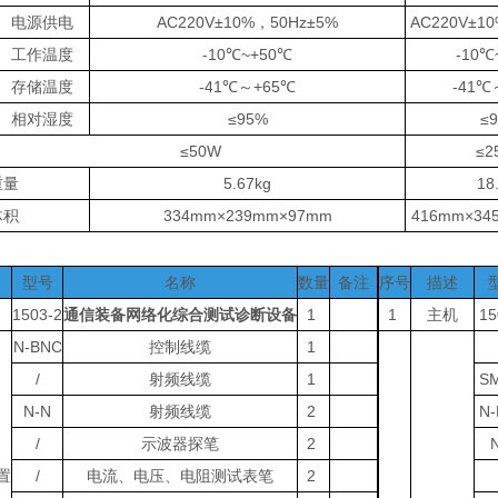
电源供电
AC220V±10%，50Hz±5%
AC220V±1
工作温度
-10℃~+50℃
-10℃
存储温度
-41℃～+65℃
-41℃
相对湿度
≤95%
≤
≤50W
≤2
重量
5.67kg
18
体积
334mm×239mm×97mm
416mm×34
型号
名称
数量
备注
序号
描述
1503-2
通信装备网络化综合测试诊断设备
1
1
主机
15
N-BNC
控制线缆
1
/
射频线缆
1
S
N-N
射频线缆
2
N
/
示波器探笔
2
置
/
电流、电压、电阻测试表笔
2