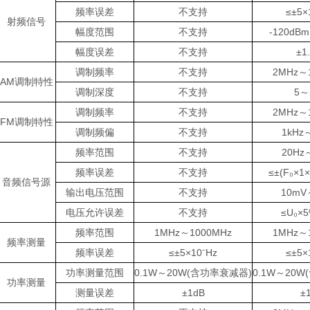
频率误差
不支持
≤±5×
射频信号
幅度范围
不支持
-120dB
幅度误差
不支持
±1
调制频率
不支持
2MHz～
AM调制特性
调制深度
不支持
5～
调制频率
不支持
2MHz～
FM调制特性
调制频偏
不支持
1kHz
频率范围
不支持
20Hz
频率误差
不支持
≤±(F₀×1×
音频信号源
输出电压范围
不支持
10mV
电压允许误差
不支持
≤U₀×
频率范围
1MHz～1000MHz
1MHz～
频率测量
频率误差
≤±5×10⁻Hz
≤±5×
功率测量范围
0.1W～20W(含功率衰减器)
0.1W～20
功率测量
测量误差
±1dB
±