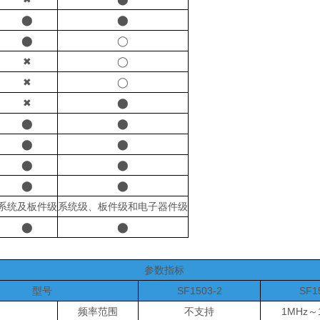
⬤
⬤
⬤
◯
✖
◯
✖
◯
✖
⬤
⬤
⬤
⬤
⬤
⬤
⬤
⬤
⬤
系统及板件级
系统级、板件级和电子器件级
⬤
⬤
参数指标
型号
SF1503-2
SF1
频率范围
不支持
1MHz～