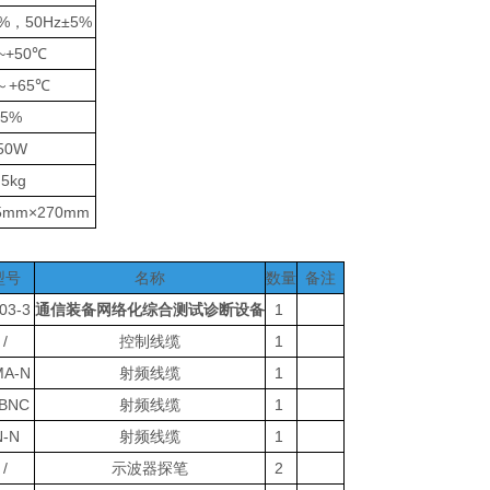
0%，50Hz±5%
~+50℃
～+65℃
95%
50W
.5kg
5mm×270mm
型号
名称
数量
备注
03-3
通信装备网络化综合测试诊断设备
1
/
控制线缆
1
MA-N
射频线缆
1
-BNC
射频线缆
1
N-N
射频线缆
1
/
示波器探笔
2