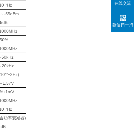
在线交流
10⁻⁷Hz
m～-55dBm
.5dB
微信扫一扫
1000MHz
50%
1000MHz
～50kHz
～20kHz
10⁻⁷+2Hz)
～1.57V
5%±1mV
1000MHz
10⁻⁷Hz
W(含功率衰减器)
1dB