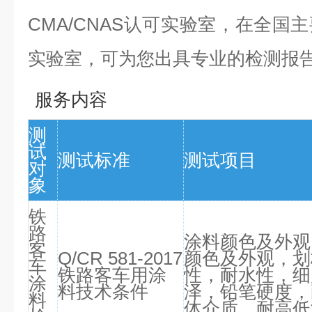
CMA/CNAS认可实验室，在全国
实验室，可为您出具
专业
的检测报
服务内容
测
试
测试标准
测试项目
对
象
铁
路
涂料颜色及外观
客
Q/CR 581-2017
颜色及外观，划
车
铁路客车用涂
性，耐水性，细
涂
料技术条件
泽，铅笔硬度，
料
体介质，耐高低