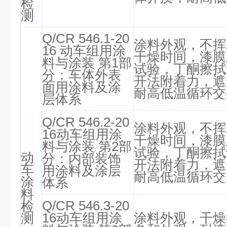
检
测
Q/CR 546.1-20
涂料外观，不挥
16 动车组用涂
干燥时间，漆膜
料与涂装 第1部
试验，丁酮擦拭
分：车体外表
开法附着力，遮
面用涂料及涂
耐高低温循环交
层体系
Q/CR 546.2-20
涂料外观，不挥
16动车组用涂
干燥时间，漆膜
料与涂装 第2部
试验，丁酮擦拭
动
分：内部装饰
开法附着力，遮
车
用涂料及涂层
耐高低温循环交
涂
体系
料
Q/CR 546.3-20
检
16动车组用涂
涂料外观，干燥
测