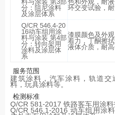
料与涂装 第3部
色和外观，耐液
分：阻尼涂料
环交变试验，耐
及涂层体系
Q/CR 546.4-20
16动车组用涂
漆膜颜色及外观
料与涂装 第4部
着力，丁酮擦拭
分：转向架用
液体介质，耐高
涂料及涂层体
系
服务范围
建筑涂料，汽车涂料，轨道交
料，玩具涂料等。
检测标准
Q/CR 581-2017 铁路客车用
Q/CR 546.1-2016 动车组