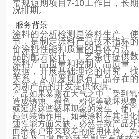
常规短期项目7-10工作日，长
况排期。
服务背景
涂料的分析检测是涂料生产、使
节，是制定涂料产品技术指标的
价涂料性能和质量的具体方法。
品的配方设计、工艺条件提供数
涂料产品质量和控制产品质量；
数据，开展基础理论的研究，找
关系，从而发现原有产品存在的
为新产品的开发提供依据。
产品如果暴露在大气之中，受到氧
造成锈蚀、褪色、粉化等破坏现象
或延迟这些破坏现象的发生，使产
起到装饰作用。如果涂料在其理化
蚀性能方面欠缺，必然导致产品外
而给客户带来较差的使用体验。为
研发及日常质控环节制定有效技