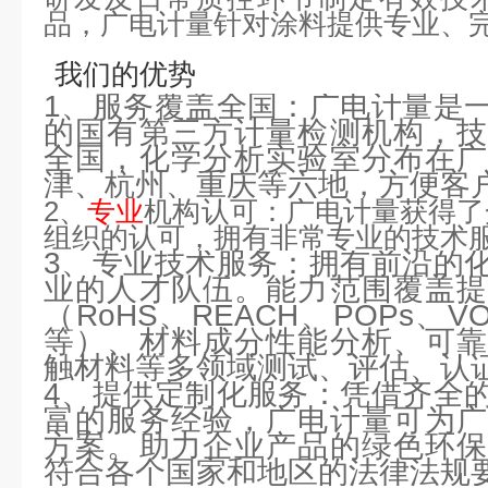
品，广电计量针对涂料提供专业、
我们的优势
1、服务覆盖全国：广电计量是
的国有第三方计量检测机构，技
全国，化学分析实验室分布在广
津、杭州、重庆等六地，方便客
2、
专业
机构认可：广电计量获得了
组织的认可
，拥有非常专业的技术
3、专业技术服务：拥有前沿的
业的人才队伍。能力范围覆盖提
（RoHS、REACH、POPs、
等）、材料成分性能分析、可靠
触材料等多领域测试、评估、认
4、提供定制化服务：凭借齐全
富的服务经验，广电计量可为广
方案。助力企业产品的绿色环保
符合各个国家和地区的法律法规