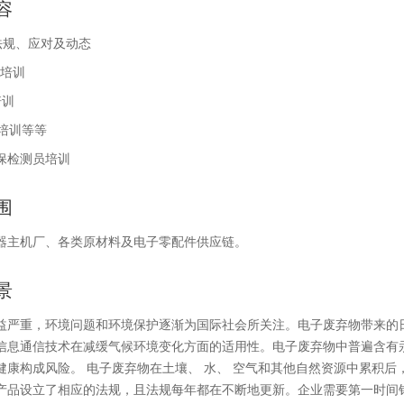
容
法规、应对及动态
规培训
培训
规培训等等
保检测员培训
围
器主机厂、各类原材料及电子零配件供应链。
景
益严重，环境问题和环境保护逐渐为国际社会所关注。电子废弃物带来的日
信息通信技术在减缓气候环境变化方面的适用性。电子废弃物中普遍含有汞、
健康构成风险。 电子废弃物在土壤、 水、 空气和其他自然资源中累积后
产品设立了相应的法规，且法规每年都在不断地更新。企业需要第一时间