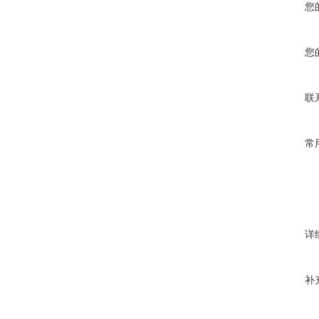
您
您
联
常
详
补