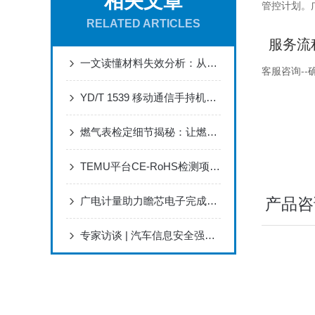
相关文章
管控计划。
RELATED ARTICLES
服务流
一文读懂材料失效分析：从故障表征到根因定位的完整流程
客服咨询-
YD/T 1539 移动通信手持机可靠性测试 严苛使用环境下的耐用性测试
燃气表检定细节揭秘：让燃气计量更安全更可靠
TEMU平台CE-RoHS检测项目全解析：十项物质与合规要点
广电计量助力瞻芯电子完成SiC功率器件车规级验证
产品咨
专家访谈 | 汽车信息安全强标即将落地，企业该如何应对？