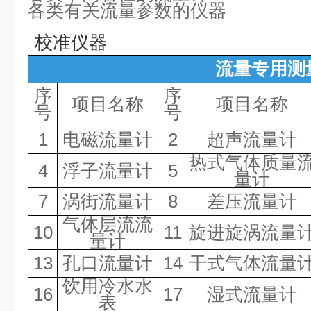
各类有关流量参数的仪器
校准仪器
流量专用测
序
序
项目名称
项目名称
号
号
1
电磁流量计
2
超声流量计
热式气体质量
4
浮子流量计
5
量计
7
涡街流量计
8
差压流量计
气体层流流
10
11
旋进旋涡流量
量计
13
孔口流量计
14
干式气体流量
饮用冷水水
16
17
湿式流量计
表