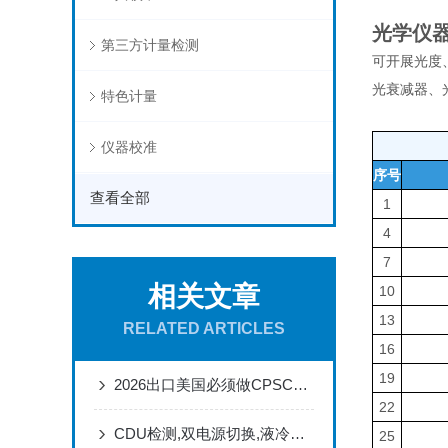
光学仪器
第三方计量检测
可开展光度
光衰减器、
特色计量
仪器校准
序号
查看全部
1
4
7
相关文章
10
13
RELATED ARTICLES
16
19
2026出口美国必须做CPSC电子申报吗？
22
CDU检测,双电源切换,液冷分配单元冗余备份
25