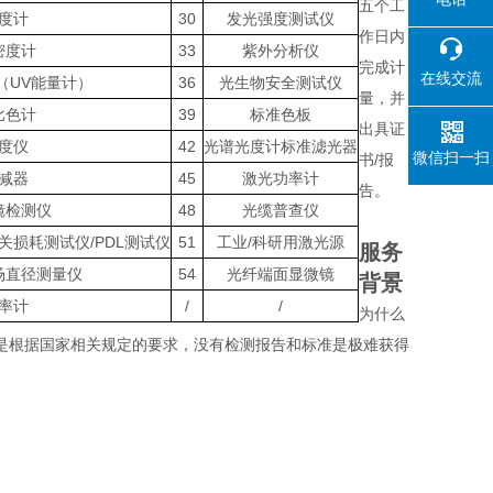
五个工
度计
30
发光强度测试仪
作日内
密度计
33
紫外分析仪
完成计
在线交流
（UV能量计）
36
光生物安全测试仪
量，并
比色计
39
标准色板
出具证
度仪
42
光谱光度计标准滤光器
微信扫一扫
书/报
减器
45
激光功率计
告。
镜检测仪
48
光缆普查仪
关损耗测试仪/PDL测试仪
51
工业/科研用激光源
服务
场直径测量仪
54
光纤端面显微镜
背景
率计
/
/
为什么
是根据国家相关规定的要求，没有检测报告和标准是极难获得