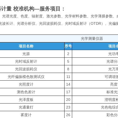
计量 校准机构
—服务项目：
、光谱光度、色度、辐射度、激光参数、光学材料参数、光学薄膜参数、
光波长计、光谱分析仪、光回波损耗仪、光时域反射计（OTDR）、光偏
光学测量仪器
项目名称
序号
项目
光源
2
光功
光时域反射计
5
光谱分
光回波损耗仪
8
光万
光纤偏振模色散测试仪
11
可调谐
光照度计
14
亮度
测色色差计
17
标准光
光泽度板
20
澄明度
光通量灯
23
光色电综
雾度计
26
彩色分