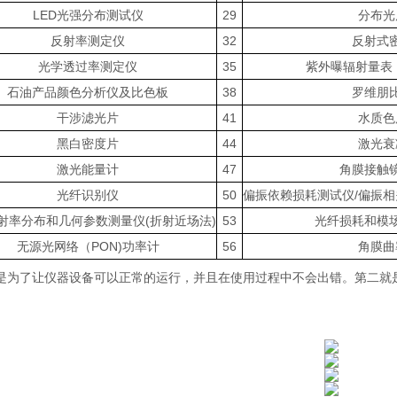
LED光强分布测试仪
29
分布光
反射率测定仪
32
反射式
光学透过率测定仪
35
紫外曝辐射量表
石油产品颜色分析仪及比色板
38
罗维朋
干涉滤光片
41
水质色
黑白密度片
44
激光衰
激光能量计
47
角膜接触
光纤识别仪
50
偏振依赖损耗测试仪/偏振相
射率分布和几何参数测量仪(折射近场法)
53
光纤损耗和模
无源光网络（PON)功率计
56
角膜曲
是为了让仪器设备可以正常的运行，并且在使用过程中不会出错。第二就