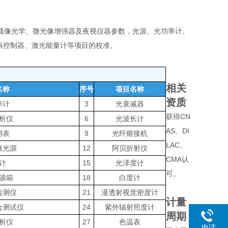
成像光学、微光像增强器及夜视仪器参数，光源、光功率计、
振控制器、激光能量计等项目的校准。
相关
名称
序号
项目名称
资质
率计
3
光衰减器
获得CN
析仪
6
光波长计
AS、DI
用表
9
光纤熔接机
LAC、
激光源
12
阿贝折射仪
CMA认
计
15
光泽度计
可。
源箱
18
白度计
检测仪
21
漫透射视觉密度计
计量
合测试仪
24
紫外辐射照度计
周期
析仪
27
色温表
电话