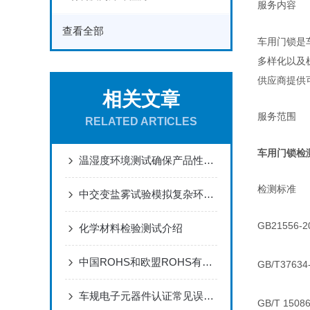
服务内容
查看全部
车用门锁是
多样化以及
供应商提供
相关文章
服务范围
RELATED ARTICLES
车用门锁检
温湿度环境测试确保产品性能的稳定与可靠
检测标准
中交变盐雾试验模拟复杂环境，揭开材料耐腐蚀的“真相”
GB21556
化学材料检验测试介绍
中国ROHS和欧盟ROHS有何不同点？
GB/T376
车规电子元器件认证常见误区：很多企业第一步就做错了
GB/T 1