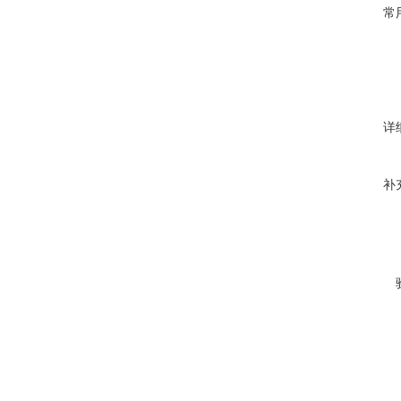
常
详
补