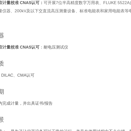
计量校准 CNAS认可
：
可开展7位半高精度数字万用表、FLUKE 552
量仪器、200kV及以下交直流高压测量设备、标准电能表和家用电能表
器
计量校准 CNAS认可
：耐电压测试仪
质
DILAC、CMA认可
期
内完成计量，并出具证书/报告
景