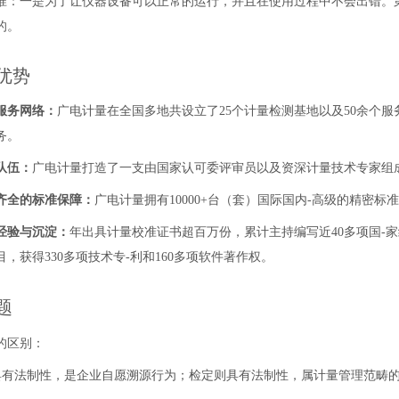
准：一是为了让仪器设备可以正常的运行，并且在使用过程中不会出错。
的。
优势
服务网络：
广电计量在全国多地共设立了25个计量检测基地以及50余个服
务。
队伍：
广电计量打造了一支由国家认可委评审员以及资深计量技术专家组
齐全的标准保障：
广电计量拥有
10000+台（套）
国际国内-高级的精密标
经验与沉淀：
年出具计量校准证书超百万份，累计主持编写近40多项国-
，获得330多项技术专-利和160多项软件著作权。
题
的区别：
具有法制性，是企业自愿溯源行为；检定则具有法制性，属计量管理范畴