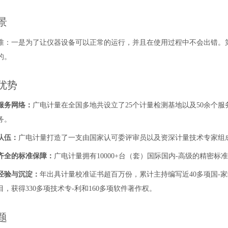
景
准：一是为了让仪器设备可以正常的运行，并且在使用过程中不会出错。
的。
优势
服务网络：
广电计量在全国多地共设立了25个计量检测基地以及50余个服
务。
队伍：
广电计量打造了一支由国家认可委评审员以及资深计量技术专家组
齐全的标准保障：
广电计量拥有
10000+台（套）
国际国内-高级的精密标
经验与沉淀：
年出具计量校准证书超百万份，累计主持编写近40多项国-
，获得330多项技术专-利和160多项软件著作权。
题