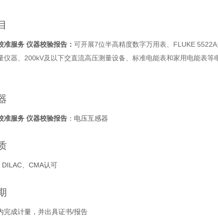
目
校准服务 仪器校验报告
：
可开展7位半高精度数字万用表、FLUKE 552
量仪器、200kV及以下交直流高压测量设备、标准电能表和家用电能表
器
校准服务 仪器校验报告
：电压互感器
质
DILAC、CMA认可
期
内完成计量，并出具证书/报告