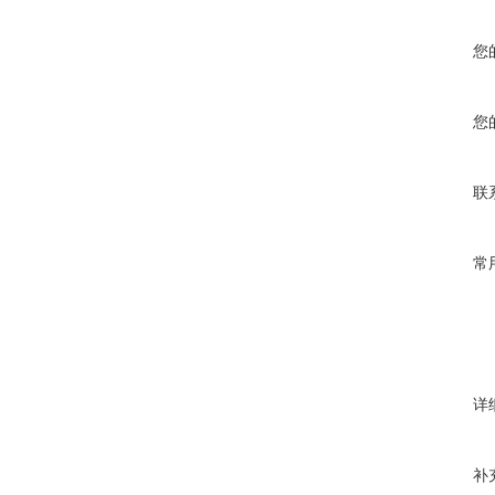
您
您
联
常
详
补