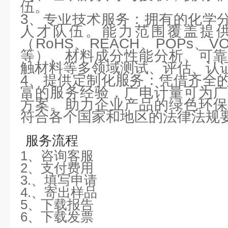
伍。
3、专业技术服务：拥有的化学
人才队伍。能力范围覆盖提
（RoHS、REACH、POPs、
等）、材料成分性能分析、可靠
触材料等多领域测试、评估、认
4、提供定制化服务：凭借齐全
富的服务经验，广电计量可为广
方案。助力企业产品的绿色环保
符合各个国家和地区的法律法规
服务流程
1、咨询客服
2、支付费用
3.、填写申请
4.、寄出样品
5、下载报告
6、下载发票