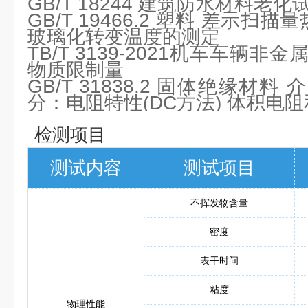
GB/T 18244 建筑防水材料老
GB/T 19466.2 塑料 差示扫描
玻璃化转变温度的测定
TB/T 3139-2021机车车辆
物质限制量
GB/T 31838.2 固体绝缘材
分：电阻特性(DC方法) 体积电
检测项目
测试内容
测试项目
不挥发物含量
密度
表干时间
粘度
物理性能