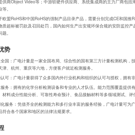
提供商Object Video等；中游软硬件供应商、系统集成商的主力厂商
业等。
于欧盟RoHS和中国RoHS的强制产品目录产品，需要分别完成CE和国推R
物质超标被罚款及召回处罚，国内如何生产出安规环保合规的安防监控产
问题。
优势
盖全国：广电计量是一家全国布局、综合性的国有第三方计量检测机构，
天津、杭州、重庆等六地，方便客户就近检测服务。
构认可：广电计量获得了众多国内外行业机构和组织的认可与授权，拥有
术服务：拥有的化学分析检测设备和专业的人才队伍。能力范围覆盖提供有毒有
、材料成分性能分析、可靠性寿命预计、食品接触材料等多领域测试、评
制化服务：凭借齐全的检测能力和多行业丰富的服务经验，广电计量可为
品符合各个国家和地区的法律法规要求。
程