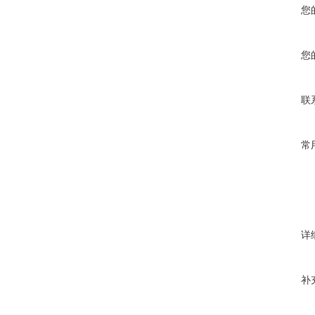
您
您
联
常
详
补