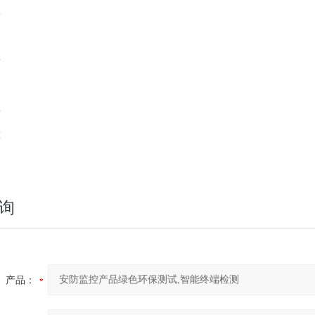
服
用
请
品
告
票
询
产品：