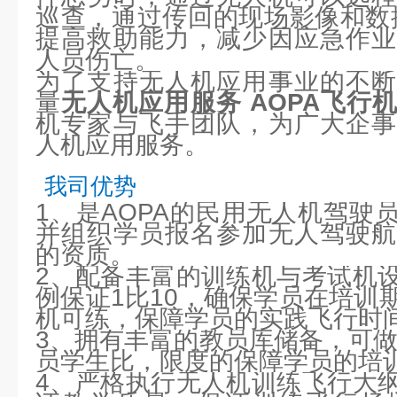
巡查，通过传回的现场影像和数
提高救助能力，减少因应急作业
人员伤亡。
为了支持无人机应用事业的不断
量
无人机应用服务 AOPA飞行
机专家与飞手团队，为广大企事
人机应用服务。
我司优势
1、是AOPA的民用无人机驾驶
并组织学员报名参加无人驾驶航
的资质。
2、配备丰富的训练机与考试机
例保证1比10，确保学员在培训
机可练，保障学员的实践飞行时
3、拥有丰富的教员库储备，可做
员学生比，限度的保障学员的培
4、严格执行无人机训练飞行大