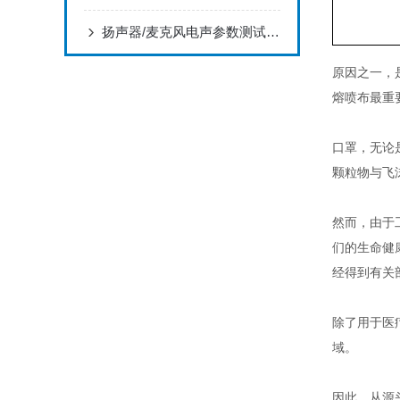
扬声器/麦克风电声参数测试，频率响应/灵敏度/失真/指向性测试
原因之一，
熔喷布最重
口罩，无论
颗粒物与飞
然而，由于
们的生命健
经得到有关
除了用于医
域。
因此，从源