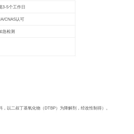
规3-5个工作日
A/CNAS认可
加急检测
料，以二叔丁基氧化物（DTBP）为降解剂，经改性制得）。