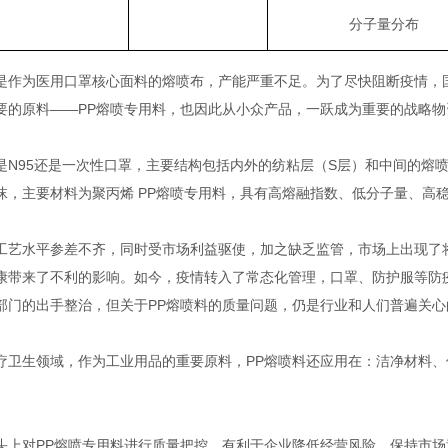
分子量分布
是作为医用口罩核心面料的熔喷布，产能严重不足。为了尽快阻断疫情，
要的原料——PP熔喷专用料，也因此从小众产品，一跃成为重要的战略物
是N95还是一次性口罩，主要结构包括内外的纺粘层（S层）和中间的熔
沫，主要材料为聚丙烯 PP熔喷专用料，具有高熔融指数、低分子量、高
工艺水平参差不齐，同时受市场利益驱使，加之缺乏监管，市场上出现了
康带来了不利的影响。如今，疫情转入了常态化管理，口罩、防护服等防疫
部门的出手整治，但关于PP熔喷料的质量问题，仍是行业和人们普遍关心
疗卫生领域，作为工业用品的重要原料，PP熔喷料还应用在：洁净材料
头上对PP熔喷专用料进行质量把控，有利于企业降低经营风险，保持市