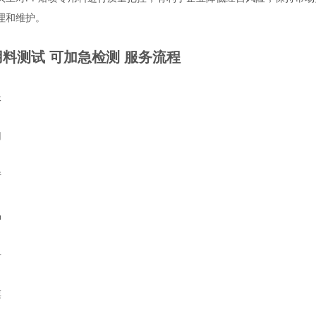
理和维护。
料测试 可加急检测
服务流程
服
用
请
品
告
票