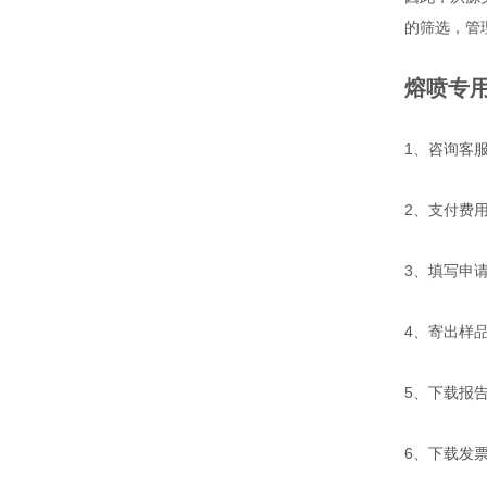
的筛选，管
熔喷专用
1、咨询客
2、支付费
3、填写申
4、寄出样
5、下载报
6、下载发