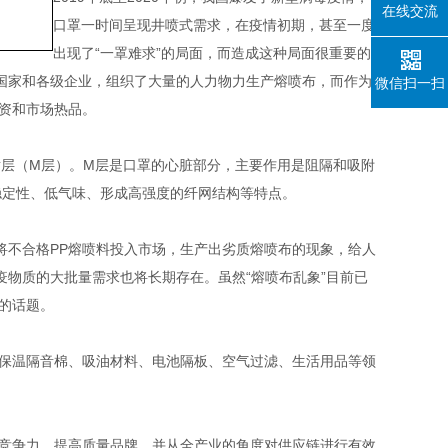
在线交流
口罩一时间呈现井喷式需求，在疫情初期，甚至一度
出现了“一罩难求”的局面，而造成这种局面很重要的
国家和各级企业，组织了大量的人力物力生产熔喷布，而作为
微信扫一扫
资和市场热品。
喷层（M层）。M层是口罩的心脏部分，主要作用是阻隔和吸附
稳定性、低气味、形成高强度的纤网结构等特点。
将不合格PP熔喷料投入市场，生产出劣质熔喷布的现象，给人
物质的大批量需求也将长期存在。虽然“熔喷布乱象”目前已
的话题。
、保温隔音棉、吸油材料、电池隔板、空气过滤、生活用品等领
场竞争力，提高质量品牌，并从全产业的角度对供应链进行有效