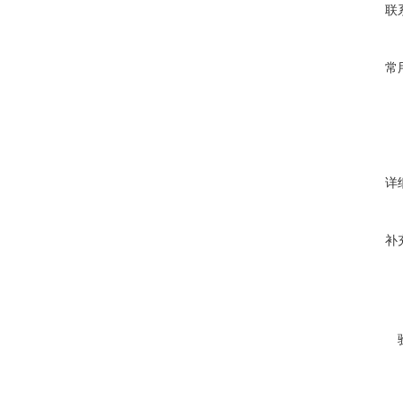
联
常
详
补