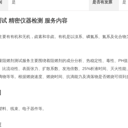
制
是
是否有发票
是
试 精密仪器检测
服务内容
主要有有机和无机，卤素和非卤。有机是以溴系、磷氮系、氮系及化合物
量阻燃剂测试服务主要围绕着阻燃剂的成分分析、热稳定性、毒性、PH
、比流动性、表面张力、扩散系数、发泡倍数、25%析液时间、灭火性能
滴物等等。根据燃烧速度、燃烧时间、抗滴能力及滴落物是否燃烧可得到
围
，塑料、线束、电子器件等。
准