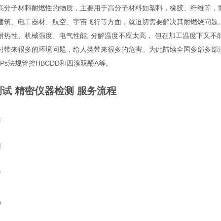
高分子材料耐燃性的物质，主要用于高分子材料如塑料，橡胶、纤维等，
建筑、电工器材、航空、宇宙飞行等方面，就迫切需要解决其耐燃烧问题
耐热性、机械强度、电气性能; 分解温度不应太高， 但在加工温度下又不能分
时带来很多的环境问题，给人类带来很多的危害。为此陆续全国多部多部法规
Ps法规管控HBCDD和四溴双酚A等。
试 精密仪器检测
服务流程
服
用
请
品