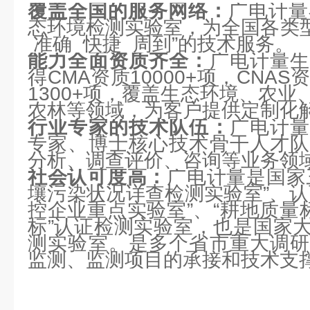
覆盖全国的服务网络：
广电计量
态环境检测实验室，为全国各类型
准确 快捷 周到”的技术服务。
能力全面资质齐全：
广电计量
得CMA资质10000+项，CNAS
1300+项，覆盖生态环境、农
农林等领域，为客户提供定制化
行业专家的技术队伍：
广电计
专家、博士核心技术骨干人才队
分析、调查评价、咨询等业务领
社会认可度高：
广电计量是国家
壤污染状况详查检测实验室”、认
控企业重点实验室”、“耕地质量
标”认证检测实验室，也是国家
测实验室。是多个省市重大调研
监测、监测项目的承接和技术支