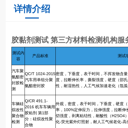
详情介绍
胶黏剂测试 第三方材料检测机构
服
测试内
产品标准
测试
容
汽车聚
QC/T 1024-2015
密度，下垂度，表干时间，不挥发物含量
氨酯密
汽车用单组分聚
度，拉断伸长率，撕裂强度，硬度（邵氏
封胶检
氨酯密封胶
性，耐湿热性，人工气候加速老化（氙弧
测
Q/CR 491.1-
车辆硅
外观，密度，表干时间，下垂度，硬度（Sh
2016 机车车辆用
烷改性
率，100%定伸应力，拉伸强度，拉断
胶粘剂 第1部
聚合物
切强度，剥离粘结性，耐酸性（H2SO4
分：硅烷改性聚
检测
化-荧光紫外灯照射，耐人工气候老化-高
合物