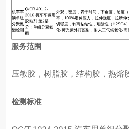
Q/CR 491.2-
机车车
外观，密度，表干时间，下垂度，硬度（Sh
2016 机车车辆用
辆单组
率，100%定伸应力，拉伸强度，拉断
胶粘剂 第2部
分聚氨
切强度，剥离粘结性，耐酸性（H2SO4
分：单组分聚氨
酯检测
化-荧光紫外灯照射，耐人工气候老化-高
酯
服务范围
压敏胶，树脂胶，结构胶，热熔
检测标准