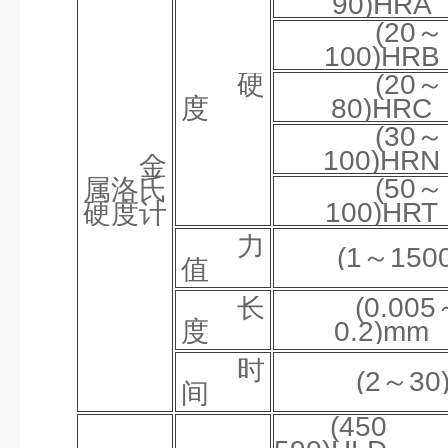
90)HRA
(20～
100)HRB
硬
(20～
度
80)HRC
(30～
100)HRN
金
(50～
属洛氏
100)HRT
硬度计
力
(1～150
值
长
(0.00
度
0.2)mm
时
(2～30
间
(45