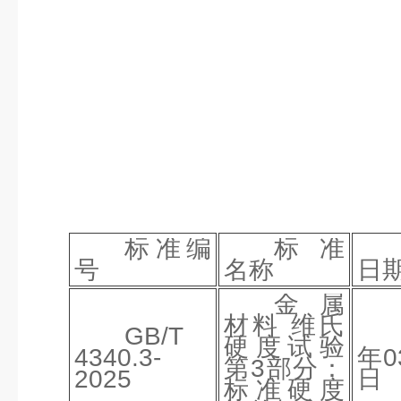
标准编
标准
号
名称
日
金属
材料 维氏
GB/T
硬度试验
4340.3-
年0
第3部分：
2025
日
标准硬度