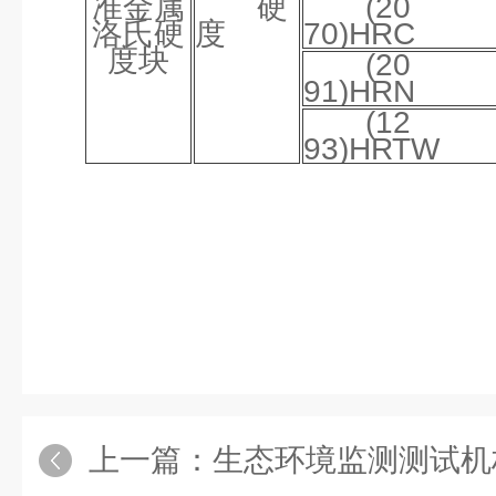
准金属
硬
(2
洛氏硬
度
70)HRC
度块
(2
91)HRN
(1
93)HRTW
上一篇：
生态环境监测测试机构如