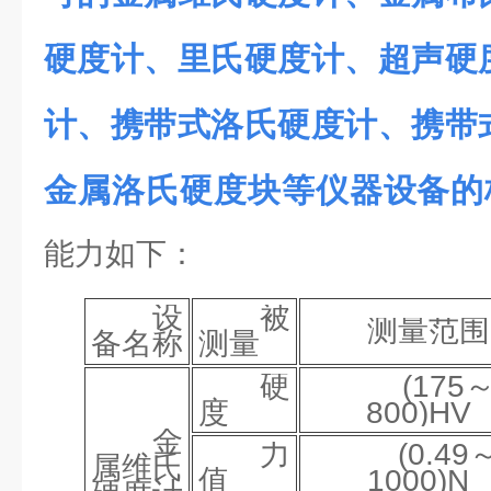
硬度计、里氏硬度计、超声硬
计、携带式洛氏硬度计、携带
金属洛氏硬度块等仪器设备的
能力如下：
设
被
测量范围
备名称
测量
硬
(175
度
800)HV
金
力
(0.49
属维氏
值
1000)N