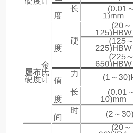
硬度计
长
(0.01
度
1)mm
(20～
125)HBW
硬
(125
度
225)HBW
(225
650)HBW
金
属布氏
力
(1～30)
硬度计
值
长
(0.01
度
10)mm
时
(2～30
间
(20～