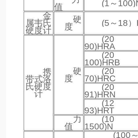
(1～100)
值
金
硬
属韦氏
(5～18
度
硬度计
(2
90)HRA
(2
100)HRB
硬
(2
携
度
70)HRC
带式洛
氏硬度
(2
计
91)HRN
(1
93)HRT
力
(1
值
1500)N
(100